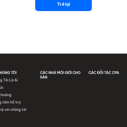
Trở lại
HÚNG TÔI
CÁC NHÀ MÔI GIỚI CHO
CÁC ĐỐI TÁC CPA
SÀN
g Tôi Là Ai
tức
 thưởng
g tâm hỗ trợ
hệ với chúng tôi