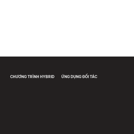
CHƯƠNG TRÌNH HYBRID
ỨNG DỤNG ĐỐI TÁC