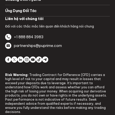
Ứng Dụng Đối Tác
Liên hệ với chúng tôi
Đối với các thắc mắc liên quan đến khách hàng nói chung
+1 888 884 3983
partnerships@puprime.com
Risk Warning:
Trading Contract for Difference (CFD) carries a
high level of risk to your capital and may result in losses that
exceed your deposits due to leverage. It's important to
understand how CFDs work and assess whether you can afford
the high risk of losing your money. When acquiring our derivative
products, you do not own or have rights in the underlying assets.
Past performance is not indicative of future results. Seek
independent advice from qualified experts if necessary, and
ensure you fully understand the risks before making any trading
decisions.