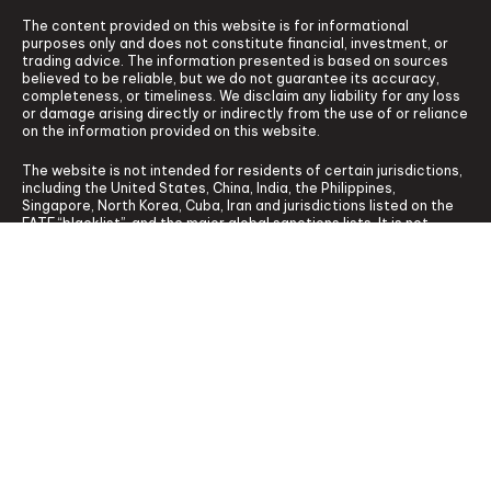
The content provided on this website is for informational
purposes only and does not constitute financial, investment, or
trading advice. The information presented is based on sources
believed to be reliable, but we do not guarantee its accuracy,
completeness, or timeliness. We disclaim any liability for any loss
or damage arising directly or indirectly from the use of or reliance
on the information provided on this website.
The website is not intended for residents of certain jurisdictions,
including the United States, China, India, the Philippines,
Singapore, North Korea, Cuba, Iran and jurisdictions listed on the
FATF “blacklist”, and the major global sanctions lists. It is not
intended for distribution or use where such distribution or use
would be contrary to local law or regulation. While the Authority
has granted a securities or derivatives investment business
licence to the Licensee, it does not endorse the products
offered.
PU Prime Limited is regulated by the Financial Services Authority
(FSA) of Seychelles, with License No. SD050 and Registration No.
8426654-1. Its registered office is located at CT House, Office 9A,
Providence, Mahe, Seychelles.
Copyright © 2026 PU Prime Partners. All rights reserved.