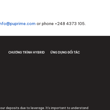
info@puprime.com
or phone
+248 4373 105
.
CHƯƠNG TRÌNH HYBRID
ỨNG DỤNG ĐỐI TÁC
 your deposits due to leverage. It's important to understand