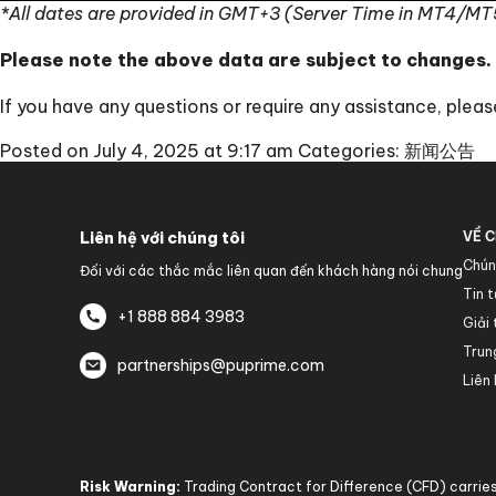
*All dates are provided in GMT+3 (Server Time in MT4/MT
Please note the above data are subject to changes.
If you have any questions or require any assistance, ple
Posted on July 4, 2025 at 9:17 am
Categories:
新闻公告
Liên hệ với chúng tôi
VỀ C
Chún
Đối với các thắc mắc liên quan đến khách hàng nói chung
Tin 
+1 888 884 3983
Giải
Trun
partnerships@puprime.com
Liên 
Risk Warning:
Trading Contract for Difference (CFD) carries 