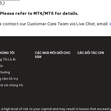
5.)
 Please refer to MT4/MT5 for details.
ase contact our Customer Care Team via Live Chat, email:
HÚNG TÔI
CÁC NHÀ MÔI GIỚI CHO
CÁC ĐỐI TÁC CPA
SÀN
g Tôi Là Ai
tức
 thưởng
g tâm hỗ trợ
hệ với chúng tôi
a high level of risk to your capital and may result in losses that exceed