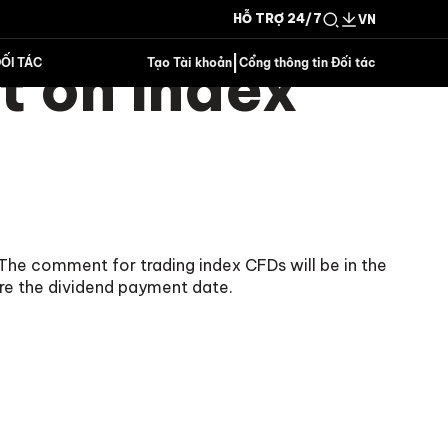
HỖ TRỢ 24/7
VN
 on Index
|
ỐI TÁC
Tạo Tài khoản
Cổng thông tin Đối tác
The comment for trading index CFDs will be in the
re the dividend payment date.