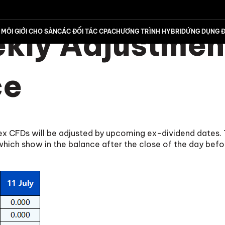
ly Adjustment
MÔI GIỚI CHO SÀN
CÁC ĐỐI TÁC CPA
CHƯƠNG TRÌNH HYBRID
ỨNG DỤNG Đ
ce
dex CFDs will be adjusted by upcoming ex-dividend dates. 
ch show in the balance after the close of the day befo