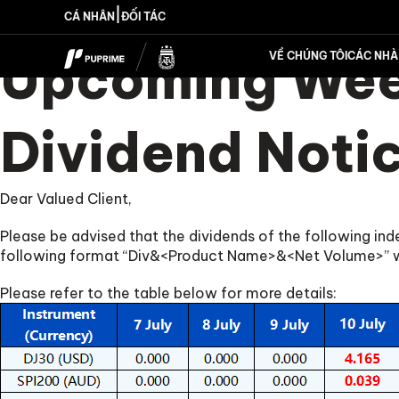
|
CÁ NHÂN
ĐỐI TÁC
Upcoming Week
VỀ CHÚNG TÔI
CÁC NHÀ 
Dividend Noti
Dear Valued Client,
Please be advised that the dividends of the following in
following format “Div&<Product Name>&<Net Volume>” whi
Please refer to the table below for more details: