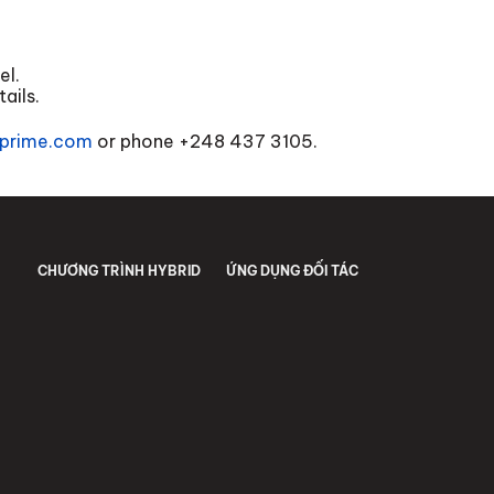
el.
ails.
prime.com
or phone
+248 437 3105
.
CHƯƠNG TRÌNH HYBRID
ỨNG DỤNG ĐỐI TÁC