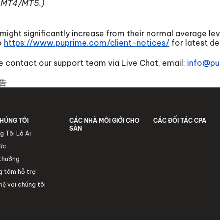
in MT4/MT5.)
 might significantly increase from their normal average lev
o
https://www.puprime.com/client-notices/
for latest det
se contact our support team via Live Chat, email:
info@pu
告
HÚNG TÔI
CÁC NHÀ MÔI GIỚI CHO
CÁC ĐỐI TÁC CPA
SÀN
g Tôi Là Ai
tức
 thưởng
g tâm hỗ trợ
hệ với chúng tôi