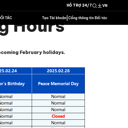
HỖ TRỢ 24/7
VN
g Hours
|
ỐI TÁC
Tạo Tài khoản
Cổng thông tin Đối tác
pcoming February holidays.