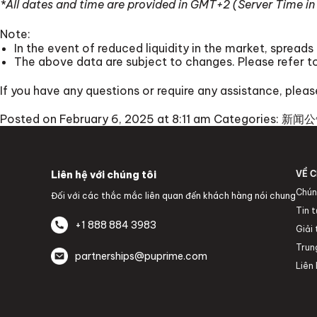
*All dates and time are provided in GMT+2 (Server Time 
Note:
In the event of reduced liquidity in the market, spreads
The above data are subject to changes. Please refer t
If you have any questions or require any assistance, plea
Posted on February 6, 2025 at 8:11 am
Categories:
新闻公
Liên hệ với chúng tôi
VỀ C
Chún
Đối với các thắc mắc liên quan đến khách hàng nói chung
Tin 
+1 888 884 3983
Giải
Trun
partnerships@puprime.com
Liên 