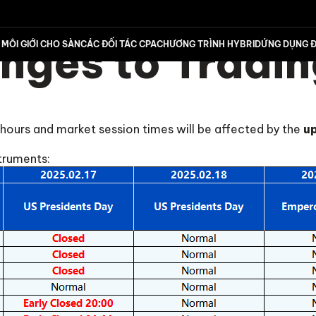
ges to Tradin
MÔI GIỚI CHO SÀN
CÁC ĐỐI TÁC CPA
CHƯƠNG TRÌNH HYBRID
ỨNG DỤNG Đ
 hours and market session times will be affected by the
u
struments: