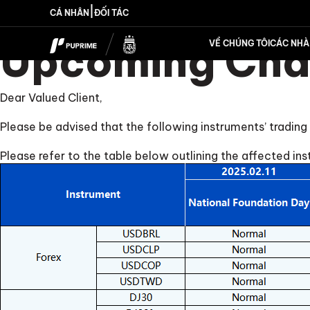
|
CÁ NHÂN
ĐỐI TÁC
Upcoming Chan
VỀ CHÚNG TÔI
CÁC NHÀ 
Dear Valued Client,
Please be advised that the following instruments’ trading
Please refer to the table below outlining the affected in